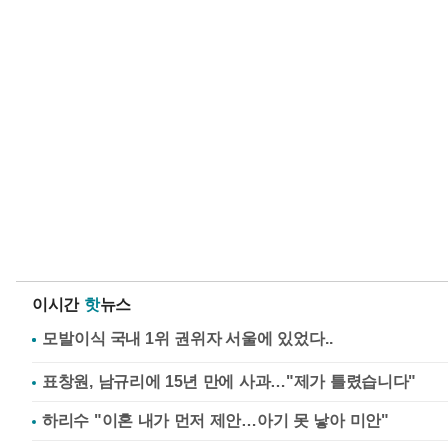
이시간
핫
뉴스
표창원, 남규리에 15년 만에 사과…"제가 틀렸습니다"
하리수 "이혼 내가 먼저 제안…아기 못 낳아 미안"