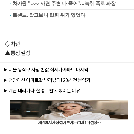
차가원 "○○○ 까면 주변 다 죽어"…녹취 폭로 파장
르센느, 알고보니 탈퇴 위기 있었다
◇차관
▲통상일정