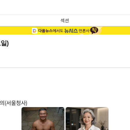
섹션
일)
의(서울청사)