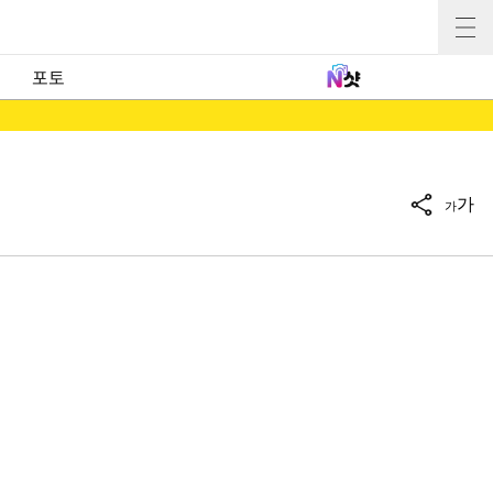
포토
가
가