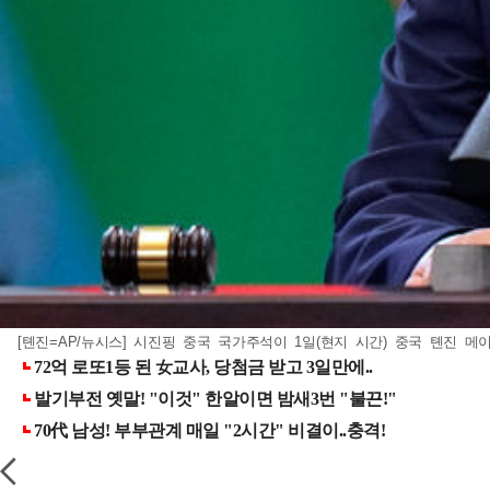
[톈진=AP/뉴시스] 시진핑 중국 국가주석이 1일(현지 시간) 중국 톈진 메이