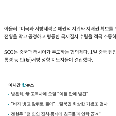
아울러 "미국과 서방세력은 패권적 지위와 지배권 확보를 
전횡을 막고 공정하고 평등한 국제질서 수립을 적극 추동하
SCO는 중국과 러시아가 주도하는 협의체다. 1일 중국 톈
통령 등 반(反)서방 성향 지도자들이 결집했다.
이시간
핫
뉴스
방은희, 母 고독사에 오열 "이틀 만에 발견"
"바지 벗고 앞뒤로 돌아"…탈북민 회상한 기쁨조 검사
전현무 "전 연인 집착·통제에 친구들과 연락 끊겨"