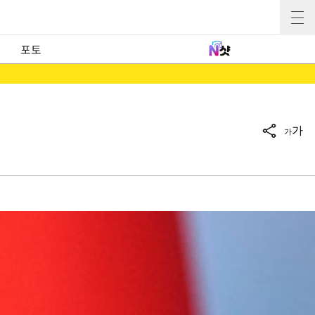
포토
가
가