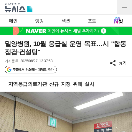
메인
랭킹
섹션
포토
밀양병원, 10월 응급실 운영 목표…시 "합동
점검·컨설팅"
기사등록
2025/08/27 13:37:53
가
가
구글에서 선호하는 매체로 추가
지역응급의료기관 신규 지정 위해 실시