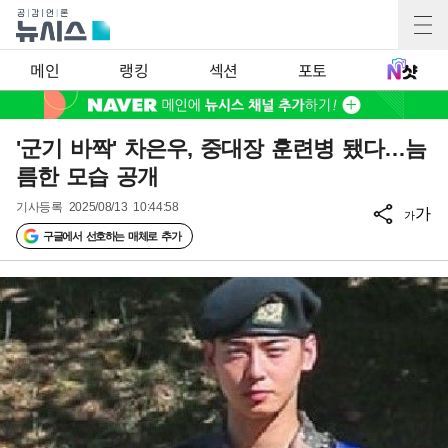
메인
랭킹
섹션
포토
'군기 바짝' 차은우, 중대장 훈련병 됐다…늠
름한 모습 공개
기사등록
2025/08/13 10:44:58
가
가
구글에서 선호하는 매체로 추가