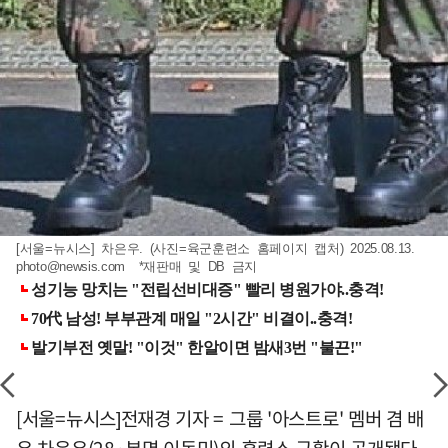
[서울=뉴시스] 차은우. (사진=육군훈련소 홈페이지 캡처) 2025.08.13.
photo@newsis.com
*재판매 및 DB 금지
[서울=뉴시스]전재경 기자 = 그룹 '아스트로' 멤버 겸 배
우 차은우(28·본명 이동민)의 훈련소 근황이 공개됐다.