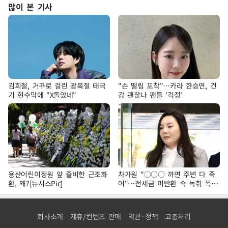
많이 본 기사
김희철, 거꾸로 걸린 광복절 태극
"손 떨림 포착"…카라 한승연, 건
기 현수막에 "X돌았네"
강 괜찮나 팬들 '걱정'
용산어린이정원 앞 즐비한 근조화
차가원 "○○○ 까면 주변 다 죽
환, 왜?[뉴시스Pic]
어"…전세금 미반환 속 녹취 폭로
파장
회사소개
제휴/컨텐츠 판매
약관·정책
고충처리