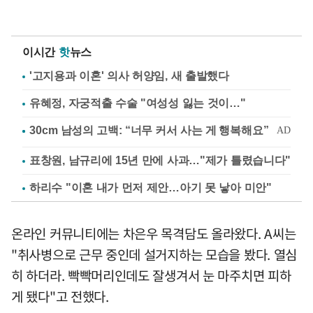
이시간
핫
뉴스
'고지용과 이혼' 의사 허양임, 새 출발했다
유혜정, 자궁적출 수술 "여성성 잃는 것이…"
표창원, 남규리에 15년 만에 사과…"제가 틀렸습니다"
하리수 "이혼 내가 먼저 제안…아기 못 낳아 미안"
온라인 커뮤니티에는 차은우 목격담도 올라왔다. A씨는
"취사병으로 근무 중인데 설거지하는 모습을 봤다. 열심
히 하더라. 빡빡머리인데도 잘생겨서 눈 마주치면 피하
게 됐다"고 전했다.