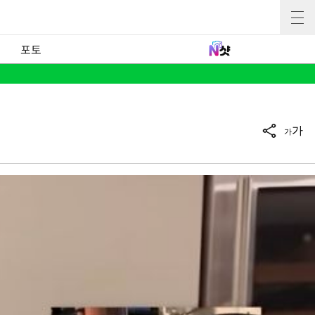
포토
가
가