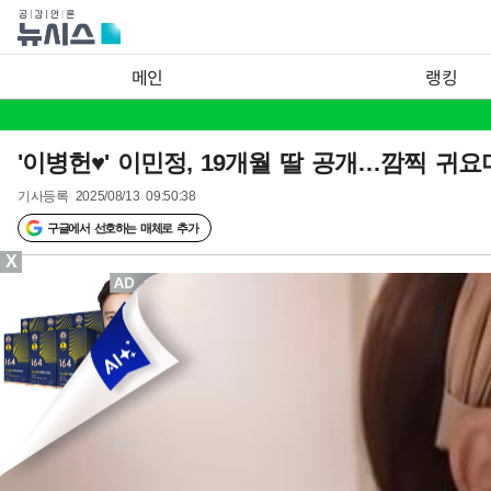
메인
랭킹
'이병헌♥' 이민정, 19개월 딸 공개…깜찍 귀요
기사등록
2025/08/13 09:50:38
구글에서 선호하는 매체로 추가
X