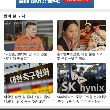
많이 본 기사
"서장훈, 28억에 산 서초 건물
홍서범♥조갑경, 아들 불륜 사과
450억에 매물로"
후 근황…밝은 미소
외국인 심판 성 접대 7경기 들여
SK하이닉스, 주당 375원 분기배당
다보니…한국 축구 '5승 2무'
결정…3분기 중 추가 주주환원 발
표