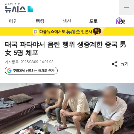
메인
랭킹
섹션
포토
태국 파타야서 음란 행위 생중계한 중국 男
女 5명 체포
기사등록
2025/08/09 14:01:03
가
가
구글에서 선호하는 매체로 추가