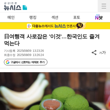
메인
랭킹
섹션
포토
日여행객 사로잡은 '이것'…한국인도 즐겨
먹는다
기사등록
2025/08/09 13:23:26
가
가
최종수정
2025/08/09 13:26:24
구글에서 선호하는 매체로 추가