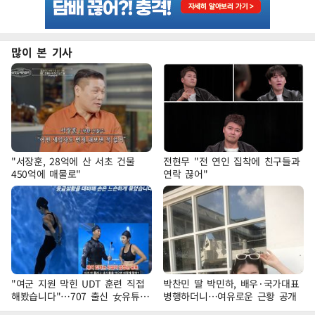
많이 본 기사
"서장훈, 28억에 산 서초 건물
전현무 "전 연인 집착에 친구들과
450억에 매물로"
연락 끊어"
"여군 지원 막힌 UDT 훈련 직접
박찬민 딸 박민하, 배우·국가대표
해봤습니다"…707 출신 女유튜버
병행하더니…여유로운 근황 공개
'완벽 소화'