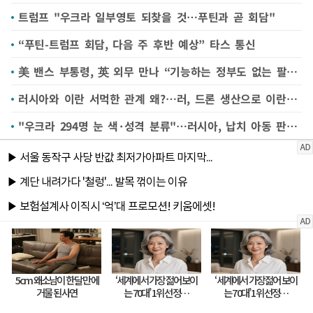
트럼프 "우크라 일부영토 되찾을 것…푸틴과 곧 회담"
“푸틴-트럼프 회담, 다음 주 후반 예상” 타스 통신
美 밴스 부통령, 英 외무 만나 “기능하는 정부도 없는 팔 국가 인정 무슨 의미”
러시아와 이란 서먹한 관계 왜?…러, 드론 생산으로 이란의 '효용' 떨어진 것이 한 요인
"우크라 294명 눈 색·성격 분류"…러시아, 납치 아동 판매 정황