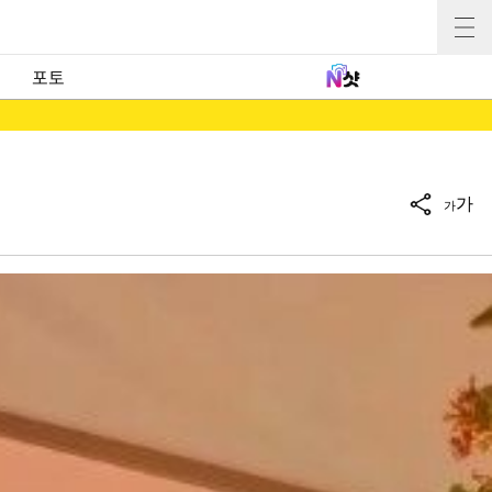
포토
가
가