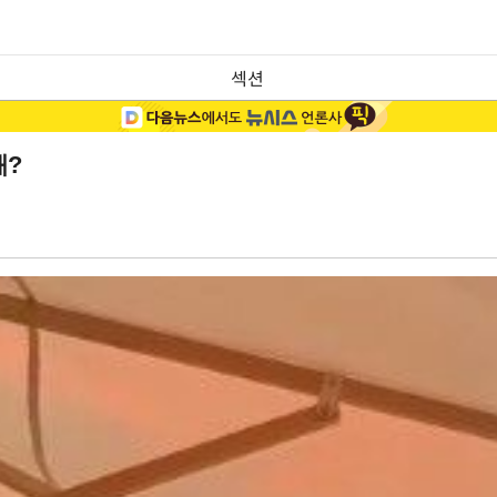
섹션
왜?