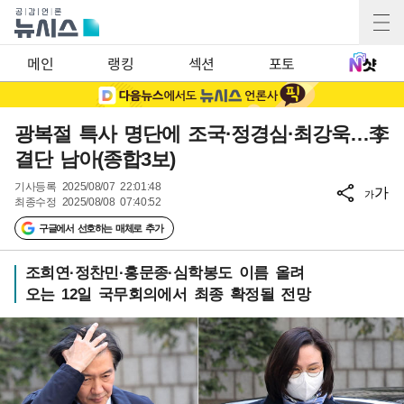
메인
랭킹
섹션
포토
광복절 특사 명단에 조국·정경심·최강욱…李
결단 남아(종합3보)
기사등록
2025/08/07 22:01:48
가
가
최종수정
2025/08/08 07:40:52
구글에서 선호하는 매체로 추가
조희연·정찬민·홍문종·심학봉도 이름 올려
오는 12일 국무회의에서 최종 확정될 전망