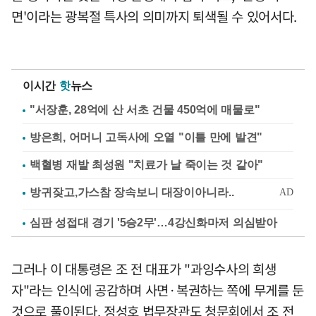
면'이라는 광복절 특사의 의미까지 퇴색될 수 있어서다.
이시간
핫
뉴스
"서장훈, 28억에 산 서초 건물 450억에 매물로"
방은희, 어머니 고독사에 오열 "이틀 만에 발견"
백혈병 재발 최성원 "치료가 날 죽이는 것 같아"
심판 성접대 경기 '5승2무'…4강신화마저 의심받아
그러나 이 대통령은 조 전 대표가 "과잉수사의 희생
자"라는 인식에 공감하며 사면·복권하는 쪽에 무게를 둔
것으로 풀이된다. 정성호 법무장관도 청문회에서 조 전