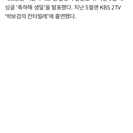
싱글 '축하해 생일'을 발표했다. 지난 5월엔 KBS 2TV
'박보검의 칸타빌레'에 출연했다.