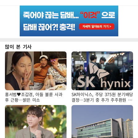
많이 본 기사
홍서범♥조갑경, 아들 불륜 사과
SK하이닉스, 주당 375원 분기배당
후 근황…밝은 미소
결정…3분기 중 추가 주주환원 발
표