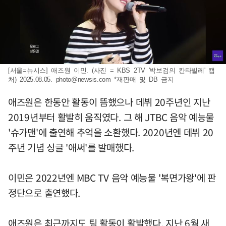
[서울=뉴시스] 애즈원 이민. (사진 = KBS 2TV '박보검의 칸타빌레' 캡
처) 2025.08.05.
photo@newsis.com
*재판매 및 DB 금지
애즈원은 한동안 활동이 뜸했으나 데뷔 20주년인 지난
2019년부터 활발히 움직였다. 그 해 JTBC 음악 예능물
'슈가맨'에 출연해 추억을 소환했다. 2020년엔 데뷔 20
주년 기념 싱글 '애써'를 발매했다.
이민은 2022년엔 MBC TV 음악 예능물 '복면가왕'에 판
정단으로 출연했다.
애즈원은 최근까지도 팀 활동이 활발했다. 지난 6월 새