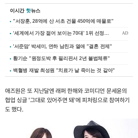
이시간
핫
뉴스
"서장훈, 28억에 산 서초 건물 450억에 매물로"
'서준맘' 박세미, 연하 남친과 열애 "결혼 전제"
황기순 "원정도박 후 필리핀서 2년 불법체류"
백혈병 재발 최성원 "치료가 날 죽이는 것 같아"
애즈원은 또 지난달엔 래퍼 한해와 코미디언 문세윤의
협업 싱글 '그대로 있어주면 돼'에 피처링으로 참여하기
도 했다.