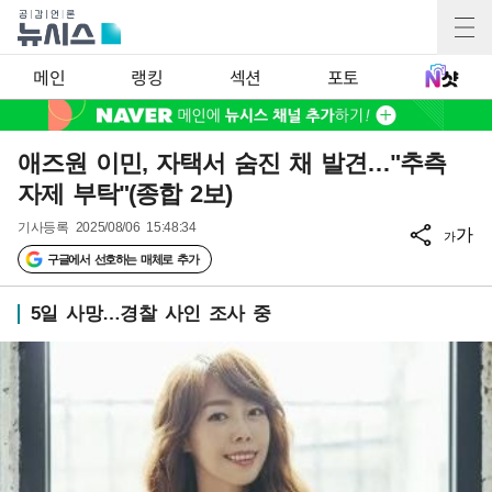
메인
랭킹
섹션
포토
애즈원 이민, 자택서 숨진 채 발견…"추측
자제 부탁"(종합 2보)
기사등록
2025/08/06 15:48:34
가
가
구글에서 선호하는 매체로 추가
5일 사망…경찰 사인 조사 중