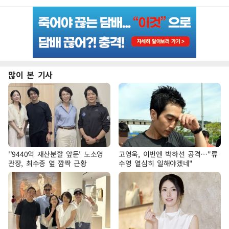
많이 본 기사
''9440억 재산분할 앞둔' 노소영
고영욱, 이번엔 박하선 공격…"류
관장, 최수종 옆 깜짝 근황
수영 열심히 일해야겠네"