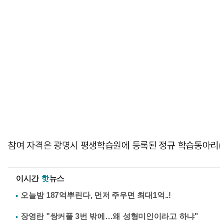
참여 자격은 광명시 평생학습원에 등록된 정규 학습동아리(6
이시간
핫
뉴스
장영란 "쌍커풀 3번 밖에…왜 성형미인이라고 하냐"