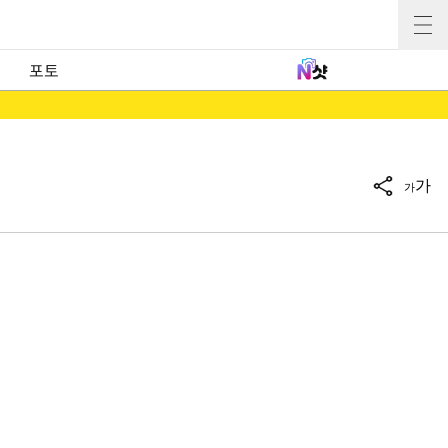
포토
가
가