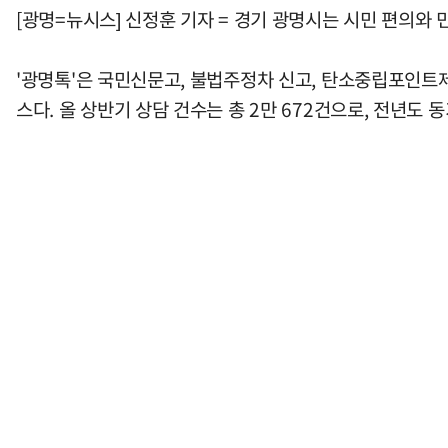
[광명=뉴시스] 신정훈 기자 = 경기 광명시는 시민 편의와 
'광명톡'은 국민신문고, 불법주정차 신고, 탄소중립포인트제
스다. 올 상반기 상담 건수는 총 2만 672건으로, 전년도 동