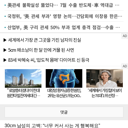
美관세 불확실성 뚫었다… 7월 수출 반도체·車 역대급 쌍끌이(종합2보)
국정위, '美 관세 부과' 영향 논의…간담회에 이창용 한은 총재도 참석
산업부, 美 구리 관세 50% 부과 업계 충격 점검…수출 다변화
댓글