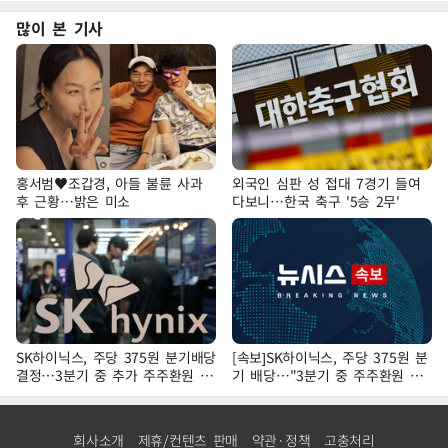
많이 본 기사
홍서범♥조갑경, 아들 불륜 사과
외국인 심판 성 접대 7경기 들여
후 근황…밝은 미소
다보니…한국 축구 '5승 2무'
SK하이닉스, 주당 375원 분기배당
[속보]SK하이닉스, 주당 375원 분
결정…3분기 중 추가 주주환원 발
기 배당…"3분기 중 주주환원 방
표
안 확정"
회사소개
제휴/컨텐츠 판매
약관·정책
고충처리