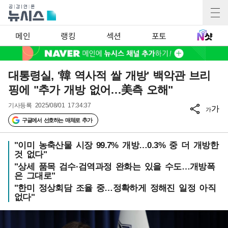
메인
랭킹
섹션
포토
대통령실, '韓 역사적 쌀 개방' 백악관 브리
핑에 "추가 개방 없어…美측 오해"
기사등록
2025/08/01 17:34:37
가
가
구글에서 선호하는 매체로 추가
"이미 농축산물 시장 99.7% 개방…0.3% 중 더 개방한
것 없다"
"상세 품목 검수·검역과정 완화는 있을 수도…개방폭
은 그대로"
"한미 정상회담 조율 중…정확하게 정해진 일정 아직
없다"