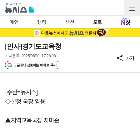
메인
랭킹
섹션
포토
[인사]경기도교육청
기사등록
2025/08/01 17:28:08
가
가
구글에서 선호하는 매체로 추가
[수원=뉴시스]
◇본청 국장 임용
▲지역교육국장 차미순