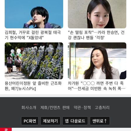
김희철, 거꾸로 걸린 광복절 태극
"손 떨림 포착"…카라 한승연, 건
기 현수막에 "X돌았네"
강 괜찮나 팬들 '걱정'
용산어린이정원 앞 즐비한 근조화
차가원 "○○○ 까면 주변 다 죽
환, 왜?[뉴시스Pic]
어"…전세금 미반환 속 녹취 폭로
파장
회사소개
제휴/컨텐츠 판매
약관·정책
고충처리
PC화면
제보하기
앱 다운로드
맨위로↑
광