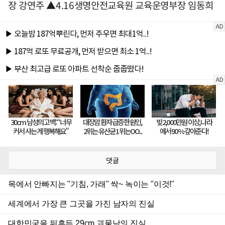
장 강연주 ▲4.16생명안전교육원 교육운영부장 임동희
댓글