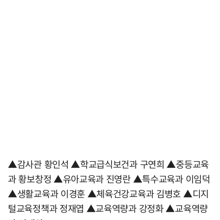
▲감사관 황인석 ▲학교급식보건과 구연희 ▲중등교육
과 황보창정 ▲유아교육과 진영란 ▲특수교육과 이임덕
▲생활교육과 이경훈 ▲체육건강교육과 김병호 ▲디지
털교육정책과 정재엽 ▲교육역량과 강정화 ▲교육역량