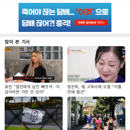
많이 본 기사
효린 "절친에게 남친 빼앗겨…지
방은희, 母 고독사에 오열 "이틀
금이라면 가만 안 있어"
만에 발견"