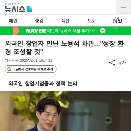
메인
랭킹
섹션
포토
외국인 창업자 만난 노용석 차관…"성장 환
경 조성할 것"
기사등록
2025/08/01 16:04:32
가
가
구글에서 선호하는 매체로 추가
외국인 창업기업들과 정책 논의