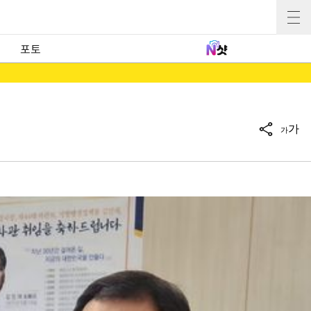
포토
가
가