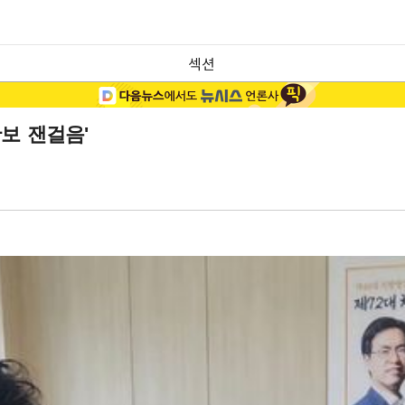
섹션
보 잰걸음'