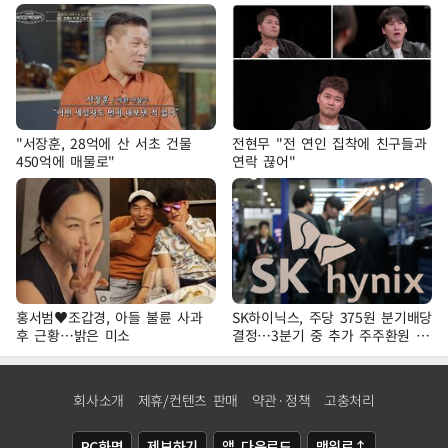
"서장훈, 28억에 산 서초 건물
전현무 "전 연인 집착에 친구들과
450억에 매물로"
연락 끊어"
홍서범♥조갑경, 아들 불륜 사과
SK하이닉스, 주당 375원 분기배당
후 근황…밝은 미소
결정…3분기 중 추가 주주환원 발
표
회사소개
제휴/컨텐츠 판매
약관·정책
고충처리
PC화면
제보하기
앱 다운로드
맨위로↑