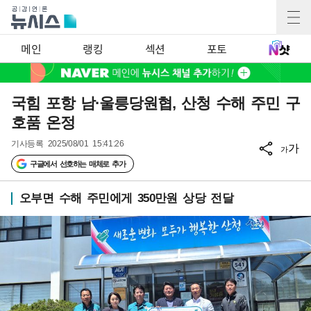
메인
랭킹
섹션
포토
국힘 포항 남·울릉당원협, 산청 수해 주민 구
호품 온정
기사등록
2025/08/01 15:41:26
가
가
구글에서 선호하는 매체로 추가
오부면 수해 주민에게 350만원 상당 전달