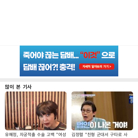
많이 본 기사
유혜정, 자궁적출 수술 고백 "여성
김정렬 "친형 군대서 구타로 사