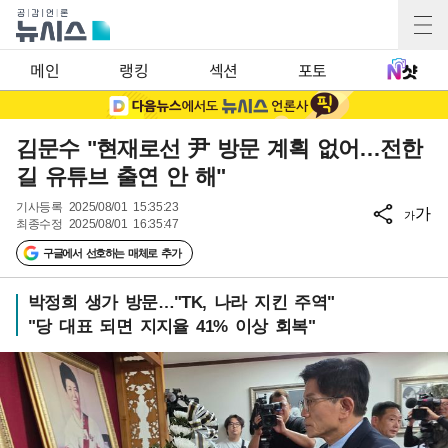
메인
랭킹
섹션
포토
김문수 "현재로선 尹 방문 계획 없어…전한
길 유튜브 출연 안 해"
기사등록
2025/08/01 15:35:23
가
가
최종수정
2025/08/01 16:35:47
구글에서 선호하는 매체로 추가
박정희 생가 방문…"TK, 나라 지킨 주역"
"당 대표 되면 지지율 41% 이상 회복"