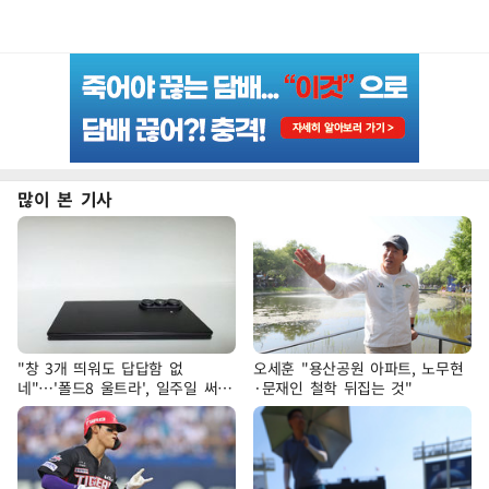
많이 본 기사
"창 3개 띄워도 답답함 없
오세훈 "용산공원 아파트, 노무현
네"…'폴드8 울트라', 일주일 써보
·문재인 철학 뒤집는 것"
니