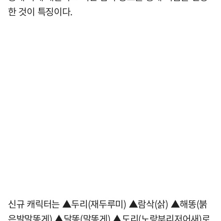
한 것이 특징이다.
신규 캐릭터는 ▲두리(재두루미) ▲람삭(삵) ▲해똥(붉
은발말똥게) ▲달똥(말똥게) ▲도리(노랑부리저어새)로,