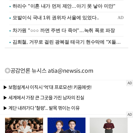
하리수 "이혼 내가 먼저 제안…아기 못 낳아 미안"
차가원 "○○○ 까면 주변 다 죽어"…녹취 폭로 파장
김희철, 거꾸로 걸린 광복절 태극기 현수막에 "X돌았네"
◎공감언론 뉴시스
atia@newsis.com