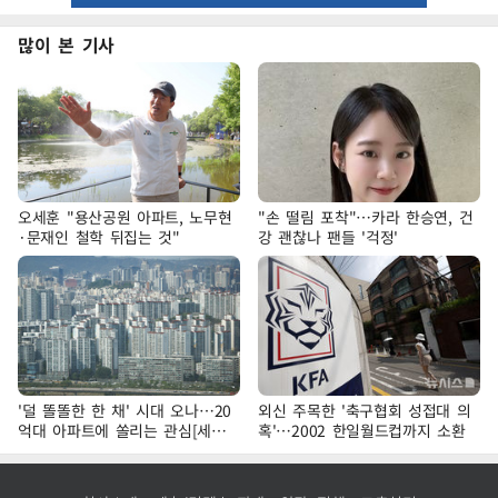
많이 본 기사
오세훈 "용산공원 아파트, 노무현
"손 떨림 포착"…카라 한승연, 건
·문재인 철학 뒤집는 것"
강 괜찮나 팬들 '걱정'
'덜 똘똘한 한 채' 시대 오나…20
외신 주목한 '축구협회 성접대 의
억대 아파트에 쏠리는 관심[세제
혹'…2002 한일월드컵까지 소환
개편, 그 이후②]