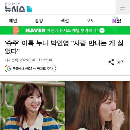
메인
랭킹
섹션
포토
'슈주' 이특 누나 박인영 "사람 만나는 게 싫
었다"
기사등록
2025/08/01 15:35:38
가
가
구글에서 선호하는 매체로 추가