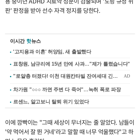
용 중이던 ADHD 치료약 성분이 검출되며 '도핑 규정 위
판' 판정을 받아 선수 자격 정지를 당한다.
이시간
핫
뉴스
'고지용과 이혼' 허양임, 새 출발했다
표창원, 남규리에 15년 만에 사과…"제가 틀렸습니다"
차가원 "○○○ 까면 주변 다 죽어"…녹취 폭로 파장
르센느, 알고보니 탈퇴 위기 있었다
이에 깜빡이는 "그때 세상이 무너지는 줄 알았다. 남들이
'약 먹어서 잘 뛴 거네'라고 말할 때 너무 억울했다"고 하