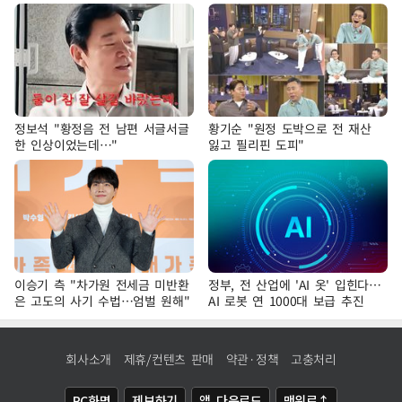
정보석 "황정음 전 남편 서글서글
황기순 "원정 도박으로 전 재산
한 인상이었는데…"
잃고 필리핀 도피"
이승기 측 "차가원 전세금 미반환
정부, 전 산업에 'AI 옷' 입힌다…
은 고도의 사기 수법…엄벌 원해"
AI 로봇 연 1000대 보급 추진
회사소개
제휴/컨텐츠 판매
약관·정책
고충처리
PC화면
제보하기
앱 다운로드
맨위로↑