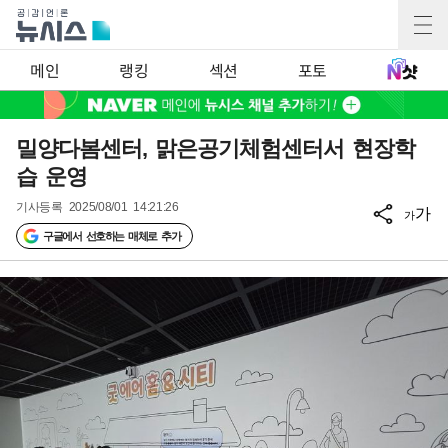
메인
랭킹
섹션
포토
밀양다봄센터, 맑은공기체험센터서 현장학
습 운영
기사등록
2025/08/01 14:21:26
가
가
구글에서 선호하는 매체로 추가