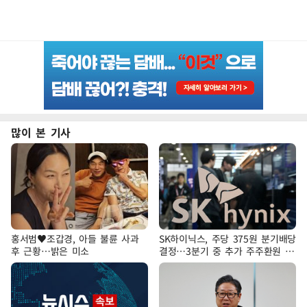
많이 본 기사
홍서범♥조갑경, 아들 불륜 사과
SK하이닉스, 주당 375원 분기배당
후 근황…밝은 미소
결정…3분기 중 추가 주주환원 발
표