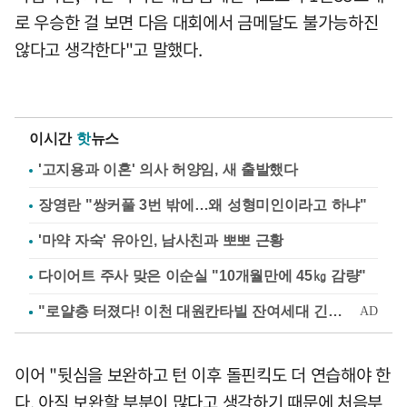
로 우승한 걸 보면 다음 대회에서 금메달도 불가능하진
않다고 생각한다"고 말했다.
이시간
핫
뉴스
'고지용과 이혼' 의사 허양임, 새 출발했다
장영란 "쌍커풀 3번 밖에…왜 성형미인이라고 하냐"
'마약 자숙' 유아인, 남사친과 뽀뽀 근황
다이어트 주사 맞은 이순실 "10개월만에 45㎏ 감량"
이어 "뒷심을 보완하고 턴 이후 돌핀킥도 더 연습해야 한
다. 아직 보완할 부분이 많다고 생각하기 때문에 처음부