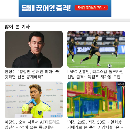
많이 본 기사
한정수 "황정민 선배만 피해…떳
LAFC 손흥민, 리그스컵 톨루카전
떳하면 신분 공개하라"
선발 출격…득점포 재가동 도전
이강인, 오늘 서울서 AT마드리드
'여긴 20도, 저긴 50도'…열화상
입단식…'전례 없는 특급대우'
카메라로 본 폭염 저감시설 '온도