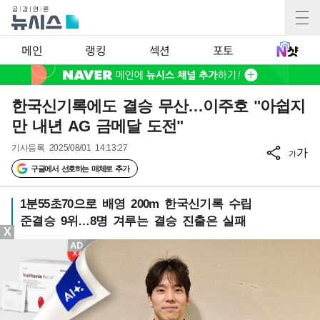
메인
랭킹
섹션
포토
한국신기록에도 결승 무산…이주호 "아쉽지
만 내년 AG 금메달 도전"
기사등록
2025/08/01 14:13:27
가
가
구글에서 선호하는 매체로 추가
1분55초70으로 배영 200m 한국신기록 수립
준결승 9위…8명 겨루는 결승 진출은 실패
X