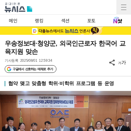
메인
랭킹
섹션
포토
우송정보대·청양군, 외국인근로자 한국어 교
육지원 맞손
기사등록
2025/08/01 12:59:34
가
가
구글에서 선호하는 매체로 추가
협약 맺고 맞춤형 학위·비학위 프로그램 등 운영