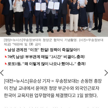
[청양=뉴시스]우송정보대와 청양군 협약식 기념촬영. (사진=우송정보대
제공) *재판매 및 DB 금지
[대전=뉴시스]유순상 기자 = 우송정보대는 손동현 총장
이 전날 교내에서 윤여권 청양 부군수와 외국인근로자
한국어 교육지원 업무협약을 체결했다고 1일 밝혔다.