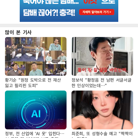
많이 본 기사
황기순 "원정 도박으로 전 재산
정보석 "황정음 전 남편 서글서글
잃고 필리핀 도피"
한 인상이었는데…"
정부, 전 산업에 'AI 옷' 입힌다…
최준희, 또 성형수술 예고 "짝짝이