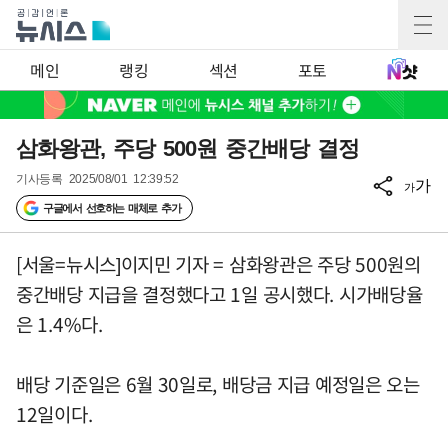
메인
랭킹
섹션
포토
삼화왕관, 주당 500원 중간배당 결정
기사등록
2025/08/01 12:39:52
가
가
구글에서 선호하는 매체로 추가
[서울=뉴시스]이지민 기자 = 삼화왕관은 주당 500원의
중간배당 지급을 결정했다고 1일 공시했다. 시가배당율
은 1.4%다.
배당 기준일은 6월 30일로, 배당금 지급 예정일은 오는
12일이다.