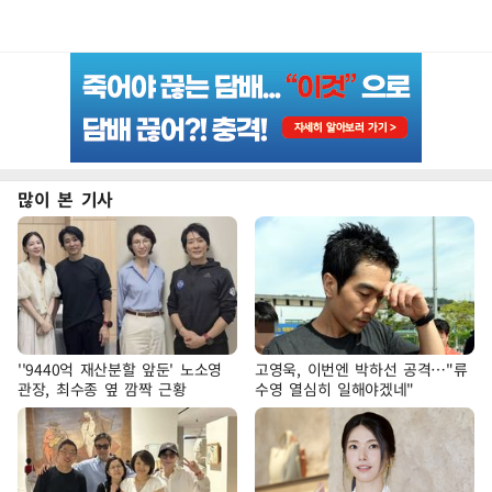
많이 본 기사
''9440억 재산분할 앞둔' 노소영
고영욱, 이번엔 박하선 공격…"류
관장, 최수종 옆 깜짝 근황
수영 열심히 일해야겠네"