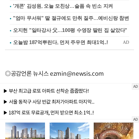
'개콘' 김성원, 오늘 모친상…슬픔 속 빈소 지켜
"엄마 무서워" 딸 절규에도 만취 질주…예비신랑 참변
오지헌 "일타강사 父…100평 수영장 딸린 집 살았다"
◎공감언론 뉴시스
ezmin@newsis.com