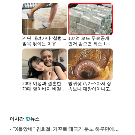
이시간
핫
뉴스
"X돌았네" 김희철, 거꾸로 태극기 분노 하루만에…