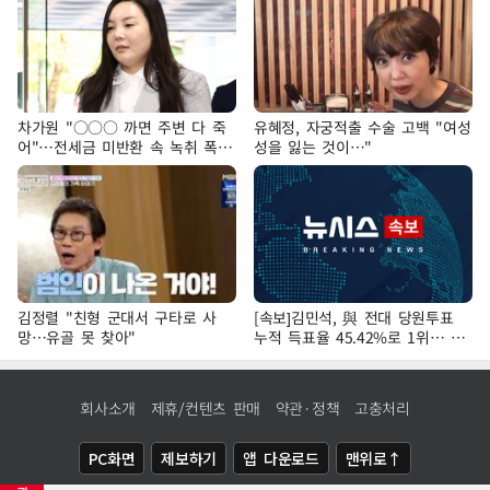
차가원 "○○○ 까면 주변 다 죽
유혜정, 자궁적출 수술 고백 "여성
어"…전세금 미반환 속 녹취 폭로
성을 잃는 것이…"
파장
김정렬 "친형 군대서 구타로 사
[속보]김민석, 與 전대 당원투표
망…유골 못 찾아"
누적 득표율 45.42%로 1위… 정
청래 44.56%
회사소개
제휴/컨텐츠 판매
약관·정책
고충처리
PC화면
제보하기
앱 다운로드
맨위로↑