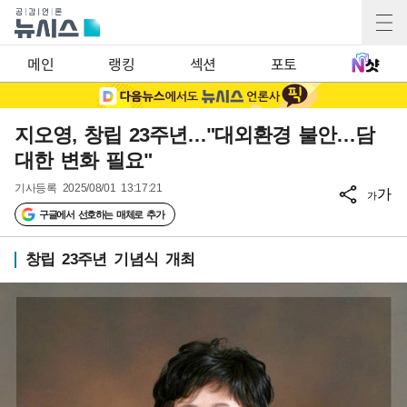
메인
랭킹
섹션
포토
지오영, 창립 23주년…"대외환경 불안…담
대한 변화 필요"
기사등록
2025/08/01 13:17:21
가
가
구글에서 선호하는 매체로 추가
창립 23주년 기념식 개최