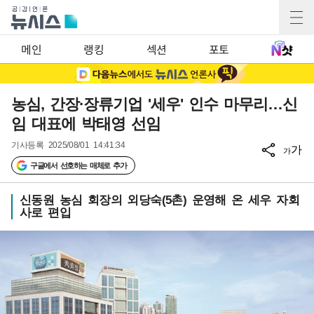
메인
랭킹
섹션
포토
농심, 간장·장류기업 '세우' 인수 마무리…신
임 대표에 박태영 선임
기사등록
2025/08/01 14:41:34
가
가
구글에서 선호하는 매체로 추가
신동원 농심 회장의 외당숙(5촌) 운영해 온 세우 자회
사로 편입