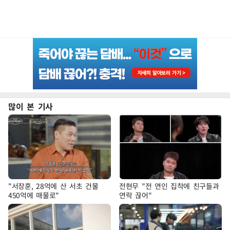
많이 본 기사
"서장훈, 28억에 산 서초 건물
전현무 "전 연인 집착에 친구들과
450억에 매물로"
연락 끊어"