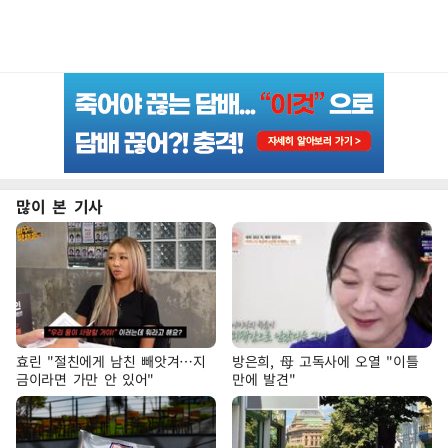
많이 본 기사
효린 "절친에게 남친 빼앗겨…지
방은희, 母 고독사에 오열 "이틀
금이라면 가만 안 있어"
만에 발견"