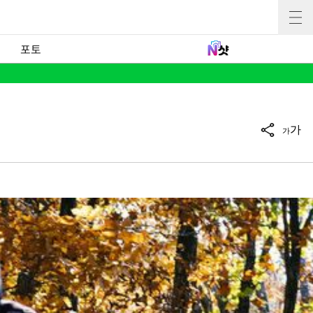
포토
가
가