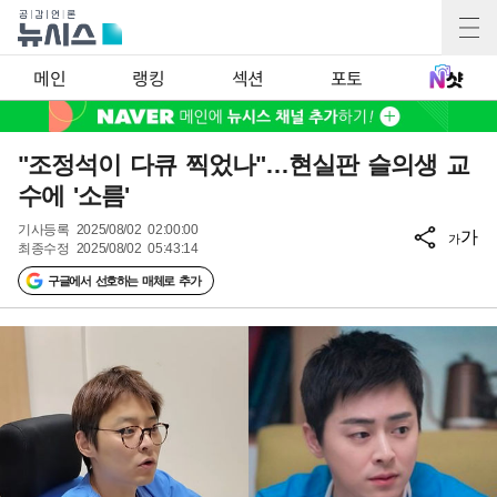
메인
랭킹
섹션
포토
"조정석이 다큐 찍었나"…현실판 슬의생 교
수에 '소름'
기사등록
2025/08/02 02:00:00
가
가
최종수정
2025/08/02 05:43:14
구글에서 선호하는 매체로 추가