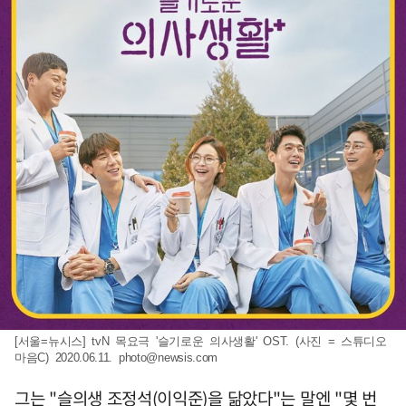
[서울=뉴시스] tvN 목요극 '슬기로운 의사생활' OST. (사진 = 스튜디오
마음C) 2020.06.11.
photo@newsis.com
그는 "슬의생 조정석(이익준)을 닮았다"는 말엔 "몇 번