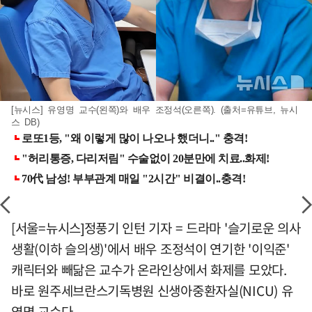
[뉴시스] 유영명 교수(왼쪽)와 배우 조정석(오른쪽). (출처=유튜브, 뉴시
스 DB)
[서울=뉴시스]정풍기 인턴 기자 = 드라마 '슬기로운 의사
생활(이하 슬의생)'에서 배우 조정석이 연기한 '이익준'
캐릭터와 빼닮은 교수가 온라인상에서 화제를 모았다.
바로 원주세브란스기독병원 신생아중환자실(NICU) 유
영명 교수다.