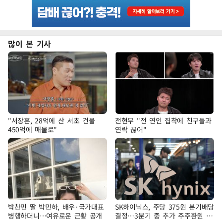
많이 본 기사
"서장훈, 28억에 산 서초 건물
전현무 "전 연인 집착에 친구들과
450억에 매물로"
연락 끊어"
박찬민 딸 박민하, 배우·국가대표
SK하이닉스, 주당 375원 분기배당
병행하더니…여유로운 근황 공개
결정…3분기 중 추가 주주환원 발