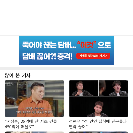
많이 본 기사
"서장훈, 28억에 산 서초 건물
전현무 "전 연인 집착에 친구들과
450억에 매물로"
연락 끊어"