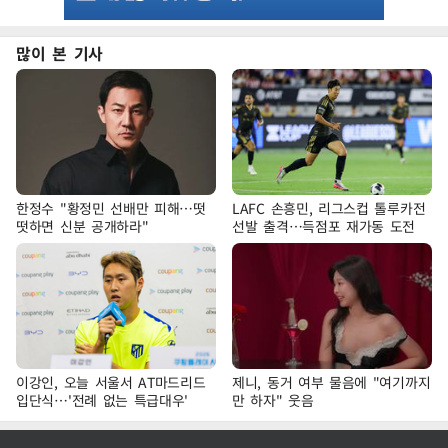
많이 본 기사
한정수 "황정민 선배만 피해…떳
LAFC 손흥민, 리그스컵 톨루카전
떳하면 신분 공개하라"
선발 출격…득점포 재가동 도전
이강인, 오늘 서울서 AT마드리드
제니, 동거 여부 물음에 "여기까지
입단식…'전례 없는 특급대우'
만 하자" 웃음