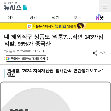
메인
랭킹
섹션
포토
내 해외직구 상품도 '짝퉁?'…작년 143만점
적발, 96%가 중국산
기사등록
2025/08/01 11:12:31
가
가
구글에서 선호하는 매체로 추가
관세청, '2024 지식재산권 침해단속 연간통계보고서'
발표