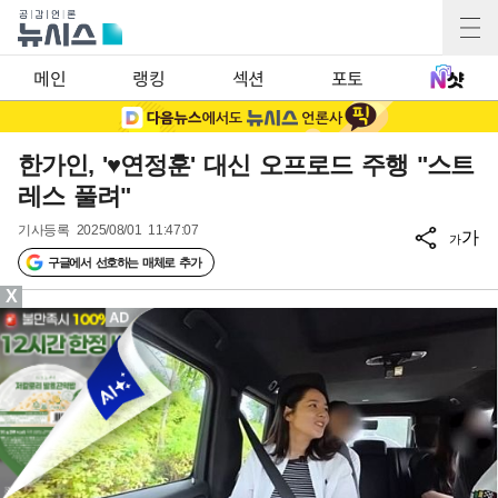
메인
랭킹
섹션
포토
한가인, '♥연정훈' 대신 오프로드 주행 "스트
레스 풀려"
기사등록
2025/08/01 11:47:07
가
가
구글에서 선호하는 매체로 추가
X