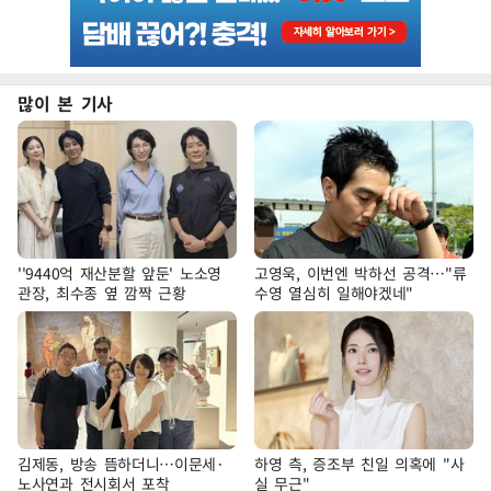
많이 본 기사
''9440억 재산분할 앞둔' 노소영
고영욱, 이번엔 박하선 공격…"류
관장, 최수종 옆 깜짝 근황
수영 열심히 일해야겠네"
김제동, 방송 뜸하더니…이문세·
하영 측, 증조부 친일 의혹에 "사
노사연과 전시회서 포착
실 무근"