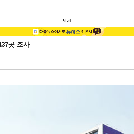
섹션
37곳 조사