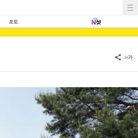
포토
가
가