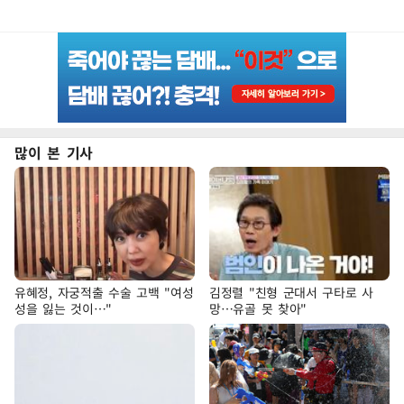
많이 본 기사
유혜정, 자궁적출 수술 고백 "여성
김정렬 "친형 군대서 구타로 사
성을 잃는 것이…"
망…유골 못 찾아"