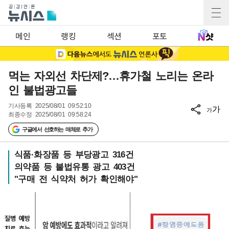
메인
랭킹
섹션
포토
먹는 자외선 차단제?…휴가철 노리는 온라
인 불법광고들
기사등록
2025/08/01 09:52:10
가
가
최종수정
2025/08/01 09:58:24
구글에서 선호하는 매체로 추가
식품·화장품 등 부당광고 316건
의약품 등 불법유통 광고 403건
"구매 전 식약처 허가 확인해야"