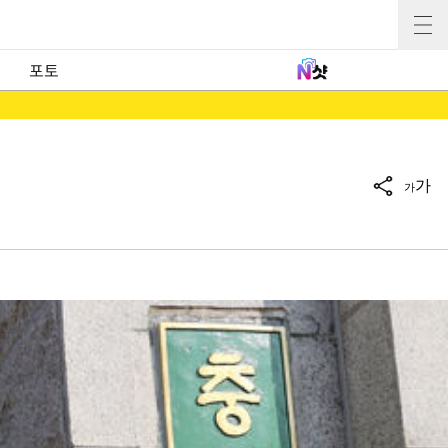
포토
가
가