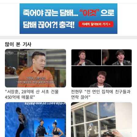
많이 본 기사
"서장훈, 28억에 산 서초 건물
전현무 "전 연인 집착에 친구들과
450억에 매물로"
연락 끊어"