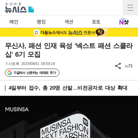
메인
랭킹
섹션
포토
무신사, 패션 인재 육성 '넥스트 패션 스콜라
십' 6기 모집
기사등록
2025/08/01 08:59:18
가
가
구글에서 선호하는 매체로 추가
4일부터 접수, 총 20명 선발…비전공자로 대상 확대