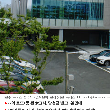
[진주=뉴시스]한국저작권위원회 전경.(사진=뉴시스 DB)
.photo@newsis.com