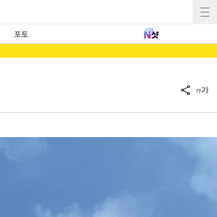
포토
가
가