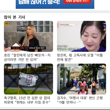
많이 본 기사
효린 "절친에게 남친 빼앗겨…지
방은희, 母 고독사에 오열 "이틀
금이라면 가만 안 있어"
만에 발견"
축구협회, 15년 전 심판 성 접대
김지수, '여행사 대표' 변신 근황
파문에 "현재는 내부 지침 준수"
"가볼 만하니…"