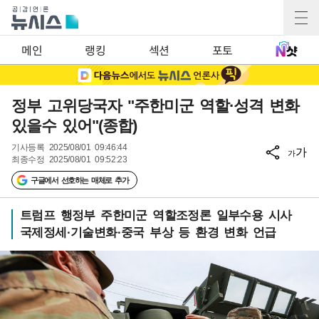
메인
랭킹
섹션
포토
정부 고위당국자 "주한미군 역할·성격 변화
있을수 있어"(종합)
기사등록
2025/08/01 09:46:44
가
가
최종수정
2025/08/01 09:52:23
구글에서 선호하는 매체로 추가
트럼프 행정부 주한미군 역할조정론 일부수용 시사
국제정세·기술변화·중국 부상 등 환경 변화 언급