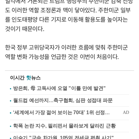
일각에서 거론되는 트럼프 행정부의 주한미군 감축 전망
도 이러한 역할 조정론과 맥이 닿아있다. 주한미군 일부
를 인도태평양 다른 기지로 이동해 활용도를 높이자는
것이기 때문이다.
한국 정부 고위당국자가 이러한 흐름에 맞춰 주한미군
역할 변화 가능성을 언급한 것은 이번이 처음이다.
이시간
핫
뉴스
방은희, 母 고독사에 오열 "이틀 만에 발견"
월드컵 예선까지…축구협회, 심판 성접대 파문
학폭 논란 지수, 필리핀서 몰라보게 달라진 근황
이승기 "구속 차가원, 105억 전세금 편취 사기"