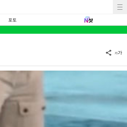
포토
가
가