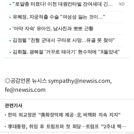
유혜정, 자궁적출 수술 "여성성 잃는 것이…"
'마약 자숙' 유아인, 남사친과 뽀뽀 근황
김정렬 "친형 군대서 구타로 사망…유골 못 찾아"
김희철, 광복절 '거꾸로 태극기' 현수막에 "X돌았네"
◎공감언론 뉴시스
sympathy@newsis.com
,
fe@newsis.com
관련기사
한미 외교장관 "美확장억제 제공·北 비핵화 지속 지지"
李대통령, 취임 후 트럼프와 첫 회담…트럼프 "2주내 백악관서"