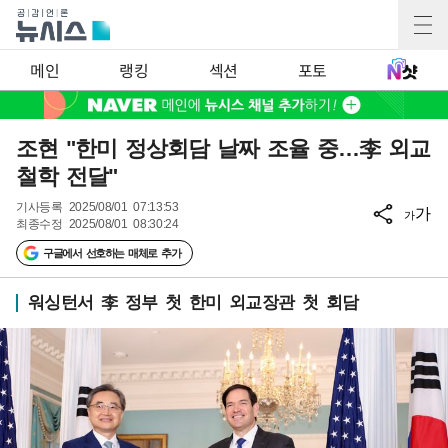
메인
랭킹
섹션
포토
조현 "한미 정상회담 날짜 조율 중…李 외교
철학 전달"
기사등록
2025/08/01 07:13:53
가
가
최종수정
2025/08/01 08:30:24
구글에서 선호하는 매체로 추가
워싱턴서 李 정부 첫 한미 외교장관 첫 회담