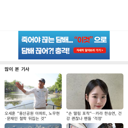
많이 본 기사
오세훈 "용산공원 아파트, 노무현
"손 떨림 포착"…카라 한승연, 건
·문재인 철학 뒤집는 것"
강 괜찮나 팬들 '걱정'