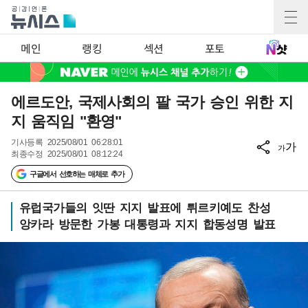
메인
랭킹
섹션
포토
에르도안, 국제사회의 팔 국가 승인 위한 지
지 움직임 "환영"
기사등록
2025/08/01 06:28:01
가
가
최종수정
2025/08/01 08:12:24
구글에서 선호하는 매체로 추가
유럽국가들의 잇딴 지지 발표에 튀르키예도 찬성
앙카라 방문한 가봉 대통령과 지지 합동성명 발표