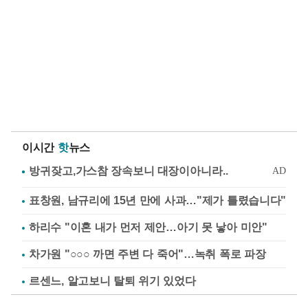
이시간
핫
뉴스
표창원, 남규리에 15년 만에 사과…"제가 틀렸습니다"
하리수 "이혼 내가 먼저 제안…아기 못 낳아 미안"
차가원 "○○○ 까면 주변 다 죽어"…녹취 폭로 파장
르센느, 알고보니 탈퇴 위기 있었다