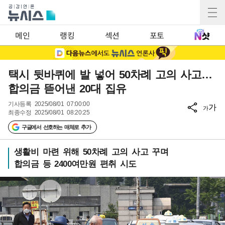
메인
랭킹
섹션
포토
택시 뒷바퀴에 발 넣어 50차례 고의 사고…
합의금 뜯어낸 20대 집유
기사등록
2025/08/01 07:00:00
가
가
최종수정
2025/08/01 08:20:25
구글에서 선호하는 매체로 추가
생활비 마련 위해 50차례 고의 사고 꾸며
합의금 등 2400여만원 편취 시도