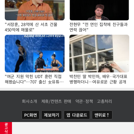
"서장훈, 28억에 산 서초 건물
전현무 "전 연인 집착에 친구들과
450억에 매물로"
연락 끊어"
"여군 지원 막힌 UDT 훈련 직접
박찬민 딸 박민하, 배우·국가대표
해봤습니다"…707 출신 女유튜버
병행하더니…여유로운 근황 공개
'완벽 소화'
회사소개
제휴/컨텐츠 판매
약관·정책
고충처리
PC화면
제보하기
앱 다운로드
맨위로↑
광
COPYRIGHTⓒ
NEWSIS
ALL RIGHTS RESERVED.
고
삭