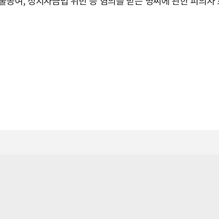
물공여, 정치자금법 위반 등 혐의를 받는 명씨에 관한 피의자
희 여사에게 공짜 여론조사를 전달하고, 그 대가로 6월 국회의