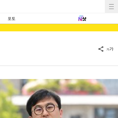
포토
가
가