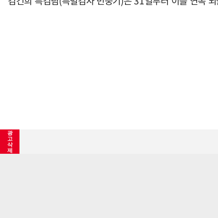
김건희 특검팀(특별검사 민중기)은 31일부터 이틀 연속 뇌
광
고
삭
제
김건희 특검, '윤 부부 공천개입 의혹' 명태균 소환 조사
특검은 명씨가 지난 2022년 3월 대통령 선거 당시 김건
기사등록 2025/07/31 06:00:00
선거구에 전략 공천되도록 청탁한 것으로 보고 있다.
최초수정 2025/07/31 07:08:24