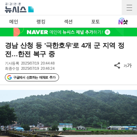
메인
랭킹
섹션
포토
경남 산청 등 '극한호우'로 4개 군 지역 정
전…한전 복구 중
기사등록
2025/07/19 20:44:48
가
가
최종수정
2025/07/19 20:46:24
구글에서 선호하는 매체로 추가