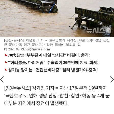
[산청=뉴시스] 차용현 기자 = 호우경보가 내려진 19일 오후 경남 산청
군 문대마을 인근 문대교가 강한 물살에 붕괴돼 있
다
.2025.07.19.con@newsis.com
[창원=뉴시스] 김기진 기자 = 지난 17일부터 19일까지
'극한호우'로 인해 경남 산청·합천·함안·하동 등 4개 군
대부분 지역에서 정전이 발생했다.