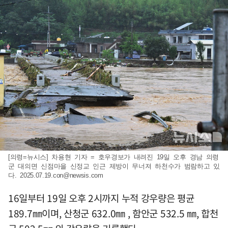
[의령=뉴시스] 차용현 기자 = 호우경보가 내려진 19일 오후 경남 의령
군 대의면 신점마을 신정교 인근 제방이 무너져 하천수가 범람하고 있
다.
2025.07.19.con@newsis.com
16일부터 19일 오후 2시까지 누적 강우량은 평균
189.7㎜이며, 산청군 632.0㎜ , 함안군 532.5 ㎜, 합천