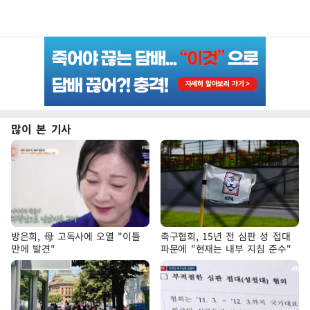
많이 본 기사
방은희, 母 고독사에 오열 "이틀
축구협회, 15년 전 심판 성 접대
만에 발견"
파문에 "현재는 내부 지침 준수"