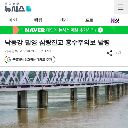
메인
랭킹
섹션
포토
낙동강 밀양 삼랑진교 홍수주의보 발령
기사등록
2025/07/19 17:31:53
가
가
구글에서 선호하는 매체로 추가