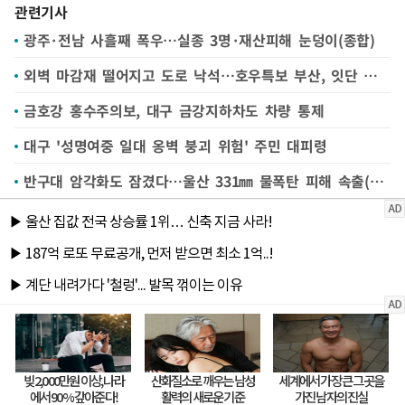
관련기사
광주·전남 사흘째 폭우…실종 3명·재산피해 눈덩이(종합)
외벽 마감재 떨어지고 도로 낙석…호우특보 부산, 잇단 피해(종합)
금호강 홍수주의보, 대구 금강지하차도 차량 통제
대구 '성명여중 일대 옹벽 붕괴 위험' 주민 대피령
반구대 암각화도 잠겼다…울산 331㎜ 물폭탄 피해 속출(종합)