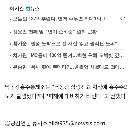
이시간
핫
뉴스
정웅인 첫째 딸 "연기 준비중" 깜짝 근황
황기순 "원정 도박으로 전 재산 잃고 필리핀 도피"
차가원 "MC몽에 400억 뜯겨…백현 위해 도박빚 갚아줘"
유승민 "육사 탓에 쿠데타?…尹졸업 서울대도 없애나"
낙동강홍수통제소는 "낙동강 삼랑진교 지점에 홍주주의
보가 발령됐다"며 "피해에 대비하기 바란다"고 전했다.
◎공감언론 뉴시스
alk9935@newsis.com