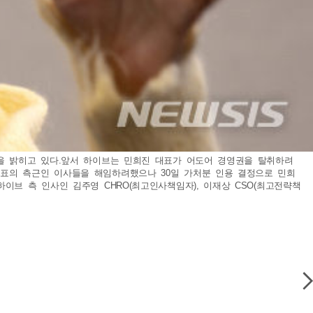
장을 밝히고 있다.앞서 하이브는 민희진 대표가 어도어 경영권을 탈취하려
표의 측근인 이사들을 해임하려했으나 30일 가처분 인용 결정으로 민희
이브 측 인사인 김주영 CHRO(최고인사책임자), 이재상 CSO(최고전략책