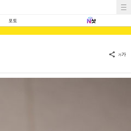
포토
가
가