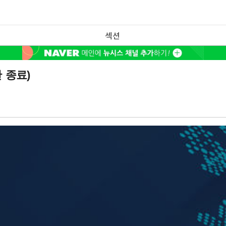
섹션
 종료)