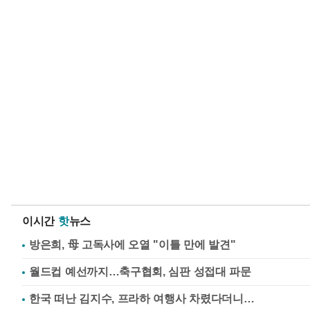
이시간
핫
뉴스
방은희, 母 고독사에 오열 "이틀 만에 발견"
월드컵 예선까지…축구협회, 심판 성접대 파문
한국 떠난 김지수, 프라하 여행사 차렸다더니…