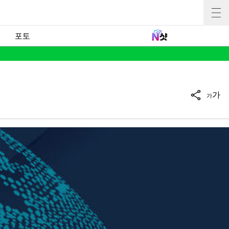
포토
가
가